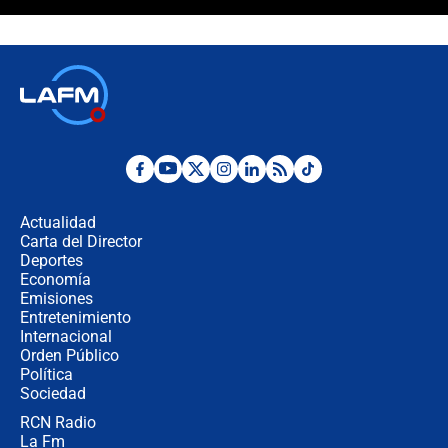
¿Cómo comprar dólares desde el
celular? Requisitos, pasos y
recomendaciones
Las seis de las 6 con Juan Lozano |
jueves 6 de agosto de 2026
Posesión de Abelardo De La Espriella
en Cali: ¿qué pasará con los
congresistas del Pacto Histórico que
Actualidad
no asistirán?
Carta del Director
Álvaro Uribe asistirá a la posesión y
Deportes
crece el pulso por la elección del
Economía
contralor
Emisiones
Entretenimiento
Internacional
🔴 EN VIVO | Noticiero La FM con
Orden Público
Juan Lozano - 6 de agosto de 2026
Política
Sociedad
RCN Radio
¿Por qué De la Espriella gobernará
La Fm
desde Barranquilla? Experto explica