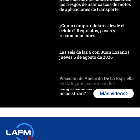
los riesgos de usar cascos de motos
de aplicaciones de transporte
¿Cómo comprar dólares desde el
celular? Requisitos, pasos y
recomendaciones
Las seis de las 6 con Juan Lozano |
jueves 6 de agosto de 2026
Posesión de Abelardo De La Espriella
en Cali: ¿qué pasará con los
congresistas del Pacto Histórico que
no asistirán?
Más videos
Álvaro Uribe asistirá a la posesión y
crece el pulso por la elección del
contralor
🔴 EN VIVO | Noticiero La FM con
Juan Lozano - 6 de agosto de 2026