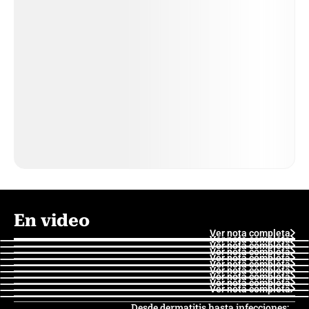
En video
Ver nota completa
Ver nota completa
Ver nota completa
Ver nota completa
Ver nota completa
Ver nota completa
Ver nota completa
Ver nota completa
Ver nota completa
Ver nota completa
Desde dermatitis hasta infecciones: