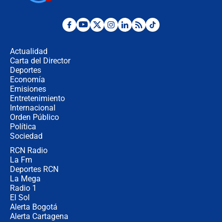
¿Por qué De la Espriella gobernará
desde Barranquilla? Experto explica
la razón
Actualidad
Carta del Director
Estratega de Abelardo de la Espriella
Deportes
revela cómo venció a la “casta
Economía
política” en campaña: “Estaba
Emisiones
completamente seguro”
Entretenimiento
Internacional
Alias ‘Calarcá’ habría pagado $60
Orden Público
millones al mes a un supuesto
Política
coronel para filtrar información del
Ejército
Sociedad
RCN Radio
Las razones para escoger al nuevo
La Fm
director de la Policía
Deportes RCN
La Mega
Radio 1
El Sol
Alerta Bogotá
Alerta Cartagena