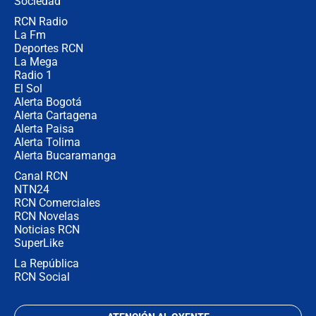
Sociedad
RCN Radio
¿Por qué De la Espriella gobernará
La Fm
desde Barranquilla? Experto explica
la razón
Deportes RCN
La Mega
Radio 1
El Sol
Alerta Bogotá
Alerta Cartagena
Alerta Paisa
Alerta Tolima
Alerta Bucaramanga
Canal RCN
NTN24
RCN Comerciales
RCN Novelas
Noticias RCN
SuperLike
La República
RCN Social