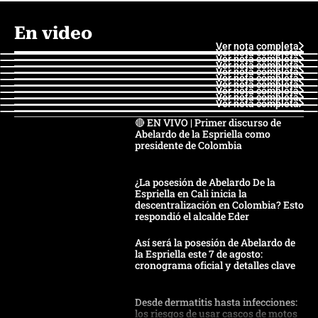
En video
Ver nota completa
Ver nota completa
Ver nota completa
Ver nota completa
Ver nota completa
Ver nota completa
Ver nota completa
Ver nota completa
Ver nota completa
Ver nota completa
🔴 EN VIVO | Primer discurso de
Abelardo de la Espriella como
presidente de Colombia
¿La posesión de Abelardo De la
Espriella en Cali inicia la
descentralización en Colombia? Esto
respondió el alcalde Eder
Así será la posesión de Abelardo de
la Espriella este 7 de agosto:
cronograma oficial y detalles clave
Desde dermatitis hasta infecciones:
los riesgos de usar cascos de motos