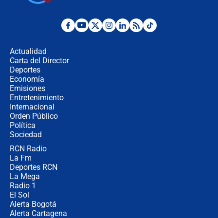
Posesión de Abelardo De La Espriella
en Cali: ¿qué pasará con los
congresistas del Pacto Histórico que
Actualidad
no asistirán?
Carta del Director
Álvaro Uribe asistirá a la posesión y
Deportes
crece el pulso por la elección del
Economía
contralor
Emisiones
Entretenimiento
Internacional
🔴 EN VIVO | Noticiero La FM con
Orden Público
Juan Lozano - 6 de agosto de 2026
Política
Sociedad
RCN Radio
¿Por qué De la Espriella gobernará
La Fm
desde Barranquilla? Experto explica
la razón
Deportes RCN
La Mega
Radio 1
El Sol
Alerta Bogotá
Alerta Cartagena