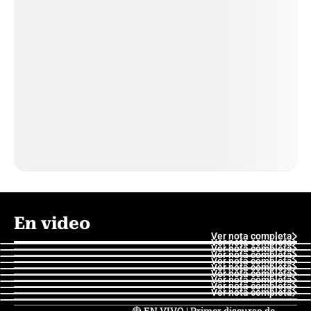
En video
Ver nota completa
Ver nota completa
Ver nota completa
Ver nota completa
Ver nota completa
Ver nota completa
Ver nota completa
Ver nota completa
Ver nota completa
Ver nota completa
🔴 EN VIVO | Primer discurso de