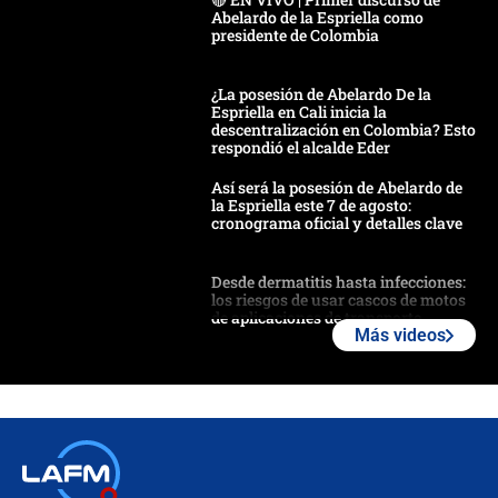
Abelardo de la Espriella como
presidente de Colombia
¿La posesión de Abelardo De la
Espriella en Cali inicia la
descentralización en Colombia? Esto
respondió el alcalde Eder
Así será la posesión de Abelardo de
la Espriella este 7 de agosto:
cronograma oficial y detalles clave
Desde dermatitis hasta infecciones:
los riesgos de usar cascos de motos
de aplicaciones de transporte
Más videos
¿Cómo comprar dólares desde el
celular? Requisitos, pasos y
recomendaciones
Las seis de las 6 con Juan Lozano |
jueves 6 de agosto de 2026