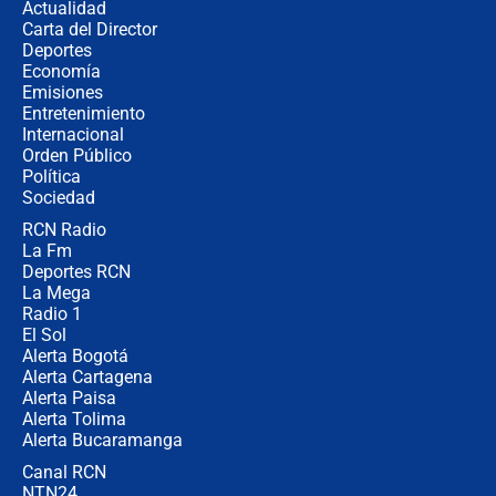
Actualidad
Carta del Director
¿Cómo comprar dólares desde el
Deportes
celular? Requisitos, pasos y
Economía
recomendaciones
Emisiones
Entretenimiento
Internacional
Las seis de las 6 con Juan Lozano |
Orden Público
jueves 6 de agosto de 2026
Política
Sociedad
RCN Radio
Posesión de Abelardo De La Espriella
La Fm
en Cali: ¿qué pasará con los
congresistas del Pacto Histórico que
Deportes RCN
no asistirán?
La Mega
Radio 1
El Sol
Alerta Bogotá
Alerta Cartagena
Alerta Paisa
Alerta Tolima
Alerta Bucaramanga
Canal RCN
NTN24