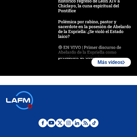
histórico regreso de León XIV a
Chiclayo, la cuna espiritual del
Pontífice
Polémica por rabino, pastor y
sacerdote en la posesión de Abelardo
de la Espriella: ¿Se violó el Estado
laico?
🔴 EN VIVO | Primer discurso de
Abelardo de la Espriella como
presidente de Colombia
Más videos
¿La posesión de Abelardo De la
Espriella en Cali inicia la
descentralización en Colombia? Esto
respondió el alcalde Eder
Así será la posesión de Abelardo de
la Espriella este 7 de agosto:
cronograma oficial y detalles clave
Desde dermatitis hasta infecciones:
los riesgos de usar cascos de motos
de aplicaciones de transporte