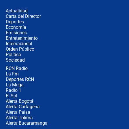
los riesgos de usar cascos de motos
de aplicaciones de transporte
Actualidad
Carta del Director
¿Cómo comprar dólares desde el
Deportes
celular? Requisitos, pasos y
Economía
recomendaciones
Emisiones
Entretenimiento
Internacional
Las seis de las 6 con Juan Lozano |
Orden Público
jueves 6 de agosto de 2026
Política
Sociedad
RCN Radio
Posesión de Abelardo De La Espriella
La Fm
en Cali: ¿qué pasará con los
congresistas del Pacto Histórico que
Deportes RCN
no asistirán?
La Mega
Radio 1
El Sol
Alerta Bogotá
Alerta Cartagena
Alerta Paisa
Alerta Tolima
Alerta Bucaramanga