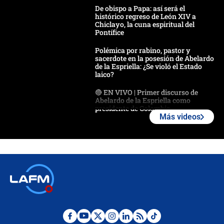
De obispo a Papa: así será el
histórico regreso de León XIV a
Chiclayo, la cuna espiritual del
Pontífice
Polémica por rabino, pastor y
sacerdote en la posesión de Abelardo
de la Espriella: ¿Se violó el Estado
laico?
🔴 EN VIVO | Primer discurso de
Abelardo de la Espriella como
presidente de Colombia
Más videos
¿La posesión de Abelardo De la
Espriella en Cali inicia la
descentralización en Colombia? Esto
respondió el alcalde Eder
Así será la posesión de Abelardo de
la Espriella este 7 de agosto:
cronograma oficial y detalles clave
Desde dermatitis hasta infecciones: