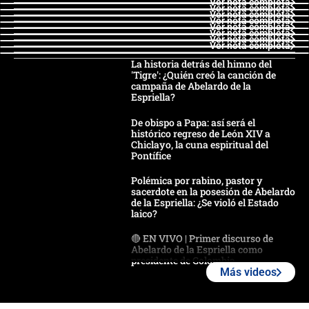
Ver nota completa
Ver nota completa
Ver nota completa
Ver nota completa
Ver nota completa
Ver nota completa
Ver nota completa
Ver nota completa
La historia detrás del himno del
'Tigre': ¿Quién creó la canción de
campaña de Abelardo de la
Espriella?
De obispo a Papa: así será el
histórico regreso de León XIV a
Chiclayo, la cuna espiritual del
Pontífice
Polémica por rabino, pastor y
sacerdote en la posesión de Abelardo
de la Espriella: ¿Se violó el Estado
laico?
🔴 EN VIVO | Primer discurso de
Abelardo de la Espriella como
presidente de Colombia
Más videos
¿La posesión de Abelardo De la
Espriella en Cali inicia la