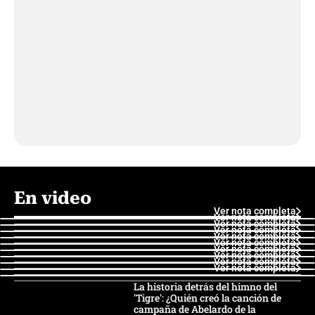
En video
Ver nota completa
Ver nota completa
Ver nota completa
Ver nota completa
Ver nota completa
Ver nota completa
Ver nota completa
Ver nota completa
Ver nota completa
Ver nota completa
La historia detrás del himno del
'Tigre': ¿Quién creó la canción de
campaña de Abelardo de la