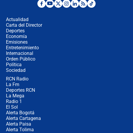
Desde dermatitis hasta infecciones:
los riesgos de usar cascos de motos
de aplicaciones de transporte
Actualidad
Carta del Director
¿Cómo comprar dólares desde el
Deportes
celular? Requisitos, pasos y
Economía
recomendaciones
Emisiones
Entretenimiento
Internacional
Las seis de las 6 con Juan Lozano |
Orden Público
jueves 6 de agosto de 2026
Política
Sociedad
RCN Radio
Posesión de Abelardo De La Espriella
La Fm
en Cali: ¿qué pasará con los
congresistas del Pacto Histórico que
Deportes RCN
no asistirán?
La Mega
Radio 1
El Sol
Alerta Bogotá
Alerta Cartagena
Alerta Paisa
Alerta Tolima