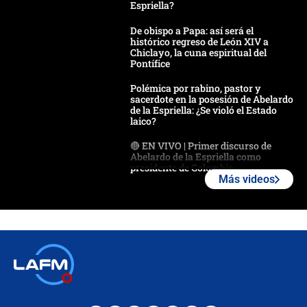
Espriella?
De obispo a Papa: así será el
histórico regreso de León XIV a
Chiclayo, la cuna espiritual del
Pontífice
Polémica por rabino, pastor y
sacerdote en la posesión de Abelardo
de la Espriella: ¿Se violó el Estado
laico?
🔴 EN VIVO | Primer discurso de
Abelardo de la Espriella como
presidente de Colombia
Más videos
¿La posesión de Abelardo De la
Espriella en Cali inicia la
descentralización en Colombia? Esto
respondió el alcalde Eder
Así será la posesión de Abelardo de
la Espriella este 7 de agosto:
cronograma oficial y detalles clave