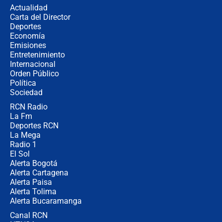
la razón
Actualidad
Carta del Director
Estratega de Abelardo de la Espriella
Deportes
revela cómo venció a la “casta
Economía
política” en campaña: “Estaba
Emisiones
completamente seguro”
Entretenimiento
Internacional
Alias ‘Calarcá’ habría pagado $60
Orden Público
millones al mes a un supuesto
Política
coronel para filtrar información del
Ejército
Sociedad
RCN Radio
Las razones para escoger al nuevo
La Fm
director de la Policía
Deportes RCN
La Mega
Radio 1
El Sol
Alerta Bogotá
Alerta Cartagena
Alerta Paisa
Alerta Tolima
Alerta Bucaramanga
Canal RCN