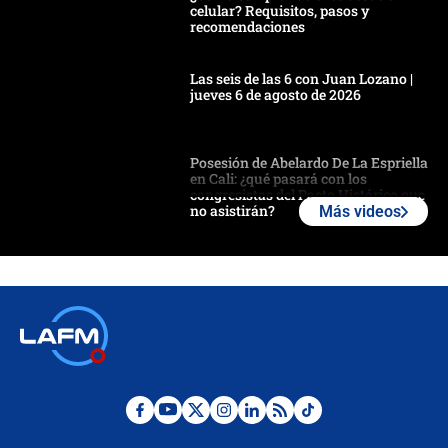
celular? Requisitos, pasos y
recomendaciones
Las seis de las 6 con Juan Lozano |
jueves 6 de agosto de 2026
Posesión de Abelardo De La Espriella
en Cali: ¿qué pasará con los
congresistas del Pacto Histórico que
no asistirán?
Más videos
Álvaro Uribe asistirá a la posesión y
crece el pulso por la elección del
contralor
🔴 EN VIVO | Noticiero La FM con
Juan Lozano - 6 de agosto de 2026
¿Por qué De la Espriella gobernará
desde Barranquilla? Experto explica