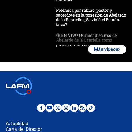
Polémica por rabino, pastor y
sacerdote en la posesión de Abelardo
de la Espriella: ¿Se violó el Estado
laico?
🔴 EN VIVO | Primer discurso de
Abelardo de la Espriella como
presidente de Colombia
Más videos
¿La posesión de Abelardo De la
Espriella en Cali inicia la
descentralización en Colombia? Esto
respondió el alcalde Eder
Así será la posesión de Abelardo de
la Espriella este 7 de agosto:
cronograma oficial y detalles clave
Desde dermatitis hasta infecciones:
los riesgos de usar cascos de motos
de aplicaciones de transporte
Actualidad
Carta del Director