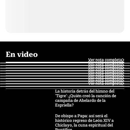
En video
Ver nota completa
Ver nota completa
Ver nota completa
Ver nota completa
Ver nota completa
Ver nota completa
Ver nota completa
Ver nota completa
Ver nota completa
Ver nota completa
La historia detrás del himno del
'Tigre': ¿Quién creó la canción de
campaña de Abelardo de la
Espriella?
De obispo a Papa: así será el
histórico regreso de León XIV a
Chiclayo, la cuna espiritual del
Pontífice