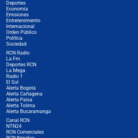
¿Cómo comprar dólares desde el
Deportes
celular? Requisitos, pasos y
Economía
recomendaciones
Emisiones
Entretenimiento
Internacional
Las seis de las 6 con Juan Lozano |
Orden Público
jueves 6 de agosto de 2026
Política
Sociedad
RCN Radio
Posesión de Abelardo De La Espriella
La Fm
en Cali: ¿qué pasará con los
congresistas del Pacto Histórico que
Deportes RCN
no asistirán?
La Mega
Radio 1
El Sol
Alerta Bogotá
Alerta Cartagena
Alerta Paisa
Alerta Tolima
Alerta Bucaramanga
Canal RCN
NTN24
RCN Comerciales
RCN Novelas