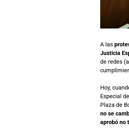
A las
prote
Justicia Es
de redes (a
cumplimien
Hoy, cuando
Especial d
Plaza de Bo
no se cambi
aprobó no 