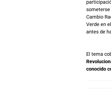
participaci
someterse 
Cambio Radi
Verde en e
antes de ha
El tema co
Revolucion
conocido c