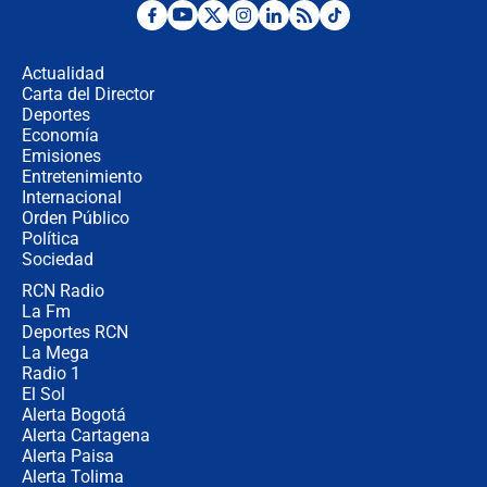
Las seis de las 6 con Juan Lozano |
jueves 6 de agosto de 2026
Actualidad
Carta del Director
Posesión de Abelardo De La Espriella
Deportes
en Cali: ¿qué pasará con los
Economía
congresistas del Pacto Histórico que
Emisiones
no asistirán?
Entretenimiento
Internacional
Álvaro Uribe asistirá a la posesión y
Orden Público
crece el pulso por la elección del
Política
contralor
Sociedad
RCN Radio
🔴 EN VIVO | Noticiero La FM con
La Fm
Juan Lozano - 6 de agosto de 2026
Deportes RCN
La Mega
Radio 1
El Sol
Alerta Bogotá
Alerta Cartagena
Alerta Paisa
Alerta Tolima