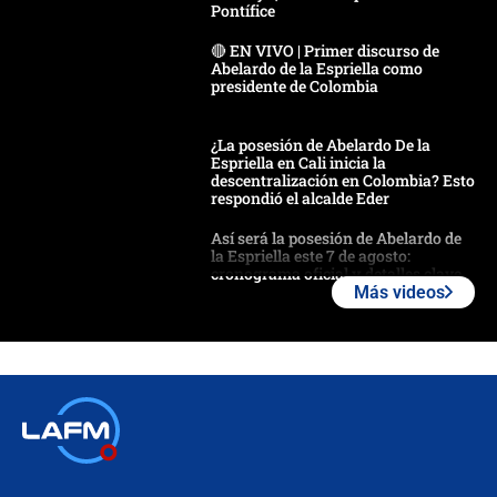
Pontífice
🔴 EN VIVO | Primer discurso de
Abelardo de la Espriella como
presidente de Colombia
¿La posesión de Abelardo De la
Espriella en Cali inicia la
descentralización en Colombia? Esto
respondió el alcalde Eder
Así será la posesión de Abelardo de
la Espriella este 7 de agosto:
cronograma oficial y detalles clave
Más videos
Desde dermatitis hasta infecciones:
los riesgos de usar cascos de motos
de aplicaciones de transporte
¿Cómo comprar dólares desde el
celular? Requisitos, pasos y
recomendaciones