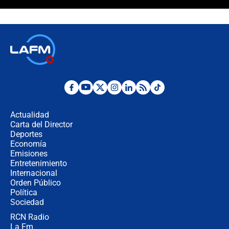
Estratega de Abelardo de la Espriella
revela cómo venció a la “casta
política” en campaña: “Estaba
completamente seguro”
Alias ‘Calarcá’ habría pagado $60
millones al mes a un supuesto
coronel para filtrar información del
Ejército
Las razones para escoger al nuevo
director de la Policía
Actualidad
Carta del Director
"Prohibir es la salida fácil": ¿Qué
Deportes
futuro les espera a las cabalgatas en
Economía
Colombia?
Emisiones
Entretenimiento
Internacional
Ministro de Defensa no descarta el
Orden Público
uso de la UNDMO ante posibles
Política
disturbios durante la posesión
Sociedad
RCN Radio
"No hubo fraude ni posibilidad de
La Fm
fraude": Auditoría respondió a