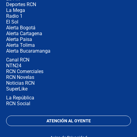
señalamientos de Petro sobre
Deportes RCN
elección de Abelardo de La Espriella
La Mega
Radio 1
El Sol
Alerta Bogotá
Alerta Cartagena
Alerta Paisa
Alerta Tolima
Alerta Bucaramanga
Canal RCN
NTN24
RCN Comerciales
RCN Novelas
Noticias RCN
SuperLike
La República
RCN Social
ATENCIÓN AL OYENTE