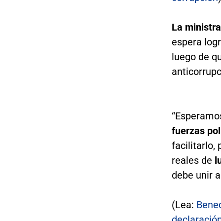
La ministra
espera logr
luego de qu
anticorrupc
“Esperamo
fuerzas pol
facilitarl
reales de
l
debe unir a
(Lea:
Bened
declaració