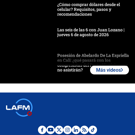
¿Cómo comprar dólares desde el
celular? Requisitos, pasos y
recomendaciones
Las seis de las 6 con Juan Lozano |
jueves 6 de agosto de 2026
Posesión de Abelardo De La Espriella
en Cali: ¿qué pasará con los
congresistas del Pacto Histórico que
no asistirán?
Más videos
Álvaro Uribe asistirá a la posesión y
crece el pulso por la elección del
contralor
🔴 EN VIVO | Noticiero La FM con
Juan Lozano - 6 de agosto de 2026
¿Por qué De la Espriella gobernará