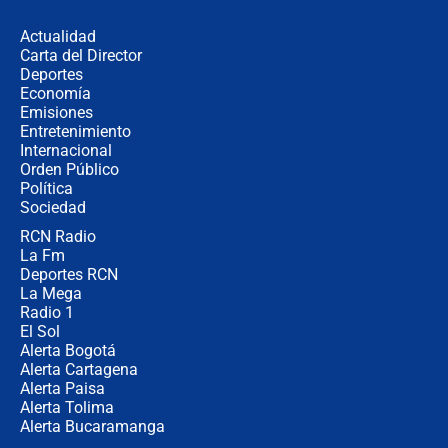
desde Barranquilla? Experto explica
la razón
Actualidad
Carta del Director
Estratega de Abelardo de la Espriella
Deportes
revela cómo venció a la “casta
Economía
política” en campaña: “Estaba
Emisiones
completamente seguro”
Entretenimiento
Internacional
Alias ‘Calarcá’ habría pagado $60
Orden Público
millones al mes a un supuesto
Política
coronel para filtrar información del
Ejército
Sociedad
RCN Radio
Las razones para escoger al nuevo
La Fm
director de la Policía
Deportes RCN
La Mega
Radio 1
El Sol
Alerta Bogotá
Alerta Cartagena
Alerta Paisa
Alerta Tolima
Alerta Bucaramanga