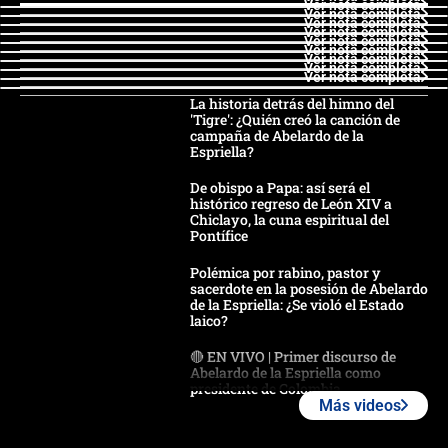
Ver nota completa
Ver nota completa
Ver nota completa
Ver nota completa
Ver nota completa
Ver nota completa
Ver nota completa
Ver nota completa
Ver nota completa
La historia detrás del himno del
'Tigre': ¿Quién creó la canción de
campaña de Abelardo de la
Espriella?
De obispo a Papa: así será el
histórico regreso de León XIV a
Chiclayo, la cuna espiritual del
Pontífice
Polémica por rabino, pastor y
sacerdote en la posesión de Abelardo
de la Espriella: ¿Se violó el Estado
laico?
🔴 EN VIVO | Primer discurso de
Abelardo de la Espriella como
presidente de Colombia
Más videos
¿La posesión de Abelardo De la