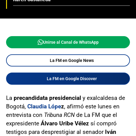
Unirse al Canal de WhatsApp
La FM en Google News
La FM en Google Discover
La
precandidata presidencial
y exalcaldesa de
Bogotá,
Claudia Lópe
z
, afirmó este lunes en
entrevista con
Tribuna RCN
de La FM que el
expresidente
Álvaro Uribe Vélez
sí compró
testigos para desprestigiar al senador
Iván