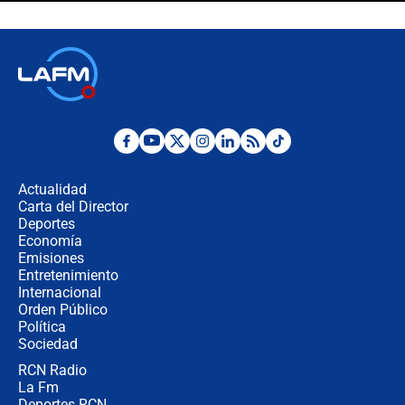
Espriella en Cali inicia la
descentralización en Colombia? Esto
respondió el alcalde Eder
Así será la posesión de Abelardo de
la Espriella este 7 de agosto:
cronograma oficial y detalles clave
Desde dermatitis hasta infecciones:
los riesgos de usar cascos de motos
de aplicaciones de transporte
Actualidad
Carta del Director
¿Cómo comprar dólares desde el
Deportes
celular? Requisitos, pasos y
Economía
recomendaciones
Emisiones
Entretenimiento
Internacional
Las seis de las 6 con Juan Lozano |
Orden Público
jueves 6 de agosto de 2026
Política
Sociedad
RCN Radio
Posesión de Abelardo De La Espriella
La Fm
en Cali: ¿qué pasará con los
congresistas del Pacto Histórico que
Deportes RCN