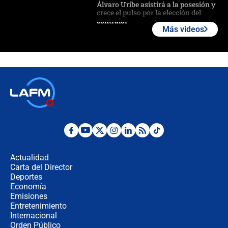
Álvaro Uribe asistirá a la posesión y
crece el pulso por la elección del
contralor
Más videos
🔴 EN VIVO | Noticiero La FM con
Juan Lozano - 6 de agosto de 2026
¿Por qué De la Espriella gobernará
desde Barranquilla? Experto explica
la razón
Estratega de Abelardo de la Espriella
revela cómo venció a la “casta
política” en campaña: “Estaba
Actualidad
completamente seguro”
Carta del Director
Alias ‘Calarcá’ habría pagado $60
Deportes
millones al mes a un supuesto
Economía
coronel para filtrar información del
Emisiones
Ejército
Entretenimiento
Internacional
Las razones para escoger al nuevo
Orden Público
director de la Policía