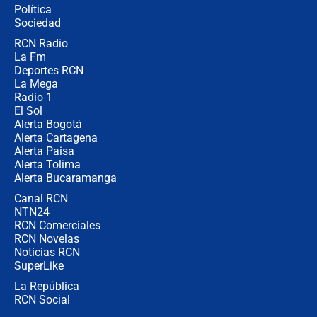
Política
Sociedad
RCN Radio
"Prohibir es la salida fácil": ¿Qué
La Fm
futuro les espera a las cabalgatas en
Colombia?
Deportes RCN
La Mega
Radio 1
El Sol
Alerta Bogotá
Alerta Cartagena
Alerta Paisa
Alerta Tolima
Alerta Bucaramanga
Canal RCN
NTN24
RCN Comerciales
RCN Novelas
Noticias RCN
SuperLike
La República
RCN Social