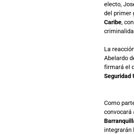
electo, Jo
del primer
Caribe
, co
criminalida
La reacción
Abelardo de
firmará el 
Seguridad 
Como parte
convocará 
Barranquil
integrarán 