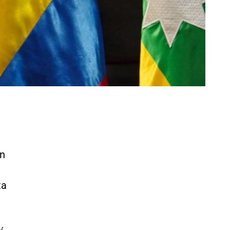
ón
ta