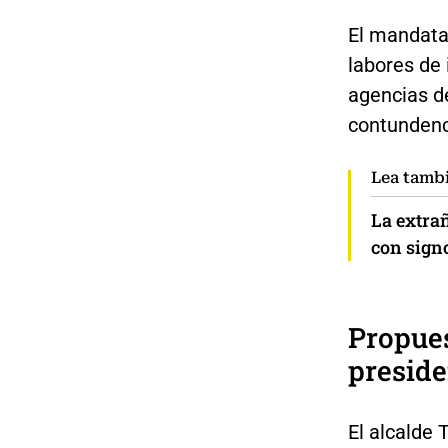
El mandatar
labores de 
agencias d
contundenc
Lea tamb
La extra
con sign
Propues
preside
El alcalde 