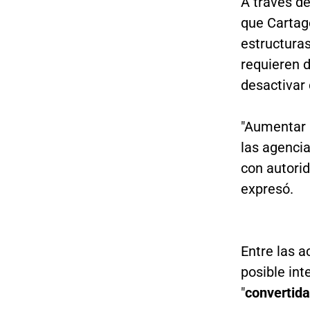
A través d
que Cartag
estructuras
requieren 
desactivar
"Aumentar p
las agenci
con autorid
expresó.
Entre las 
posible int
"
convertida