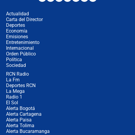
desde Barranquilla? Experto explica
la razón
Actualidad
Carta del Director
Estratega de Abelardo de la Espriella
Deportes
revela cómo venció a la “casta
Economía
política” en campaña: “Estaba
Emisiones
completamente seguro”
Entretenimiento
Internacional
Alias ‘Calarcá’ habría pagado $60
Orden Público
millones al mes a un supuesto
Política
coronel para filtrar información del
Ejército
Sociedad
RCN Radio
Las razones para escoger al nuevo
La Fm
director de la Policía
Deportes RCN
La Mega
Radio 1
El Sol
Alerta Bogotá
Alerta Cartagena
Alerta Paisa
Alerta Tolima
Alerta Bucaramanga