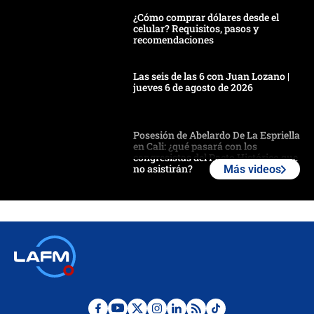
¿Cómo comprar dólares desde el
celular? Requisitos, pasos y
recomendaciones
Las seis de las 6 con Juan Lozano |
jueves 6 de agosto de 2026
Posesión de Abelardo De La Espriella
en Cali: ¿qué pasará con los
congresistas del Pacto Histórico que
no asistirán?
Más videos
Álvaro Uribe asistirá a la posesión y
crece el pulso por la elección del
contralor
🔴 EN VIVO | Noticiero La FM con
Juan Lozano - 6 de agosto de 2026
¿Por qué De la Espriella gobernará