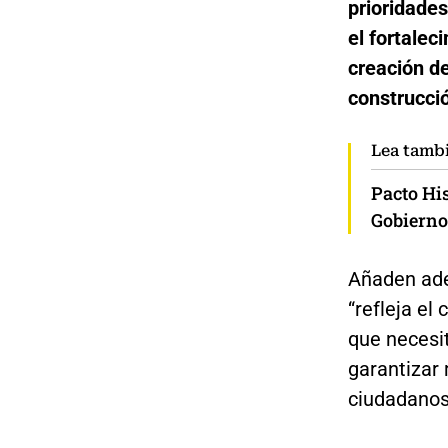
prioridades
el fortalec
creación de
construcció
Lea tamb
Pacto His
Gobierno 
Añaden ade
“refleja e
que necesit
garantizar 
ciudadanos