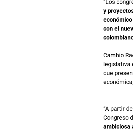
“Los congr
y proyecto
económico 
con el nue
colombiano
Cambio Rad
legislativ
que presenta
económica,
“A partir d
Congreso d
ambiciosa 