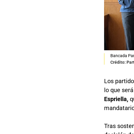
Bancada Par
Crédito: Par
Los partid
lo que será
Espriella,
q
mandatario
Tras soste