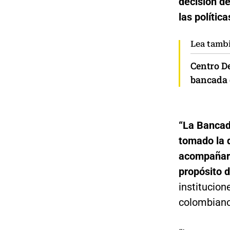
decisión de
las política
Lea tamb
Centro D
bancada d
“La Bancad
tomado la d
acompañar a
propósito d
institucion
colombianos