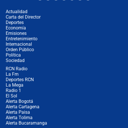
desde Barranquilla? Experto explica
la razón
Actualidad
Carta del Director
Estratega de Abelardo de la Espriella
Deportes
revela cómo venció a la “casta
Economía
política” en campaña: “Estaba
Emisiones
completamente seguro”
Entretenimiento
Internacional
Alias ‘Calarcá’ habría pagado $60
Orden Público
millones al mes a un supuesto
Política
coronel para filtrar información del
Ejército
Sociedad
RCN Radio
Las razones para escoger al nuevo
La Fm
director de la Policía
Deportes RCN
La Mega
Radio 1
El Sol
Alerta Bogotá
Alerta Cartagena
Alerta Paisa
Alerta Tolima
Alerta Bucaramanga