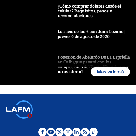
¿Cómo comprar dólares desde el
celular? Requisitos, pasos y
recomendaciones
Las seis de las 6 con Juan Lozano |
jueves 6 de agosto de 2026
Posesión de Abelardo De La Espriella
en Cali: ¿qué pasará con los
congresistas del Pacto Histórico que
no asistirán?
Más videos
Álvaro Uribe asistirá a la posesión y
crece el pulso por la elección del
contralor
🔴 EN VIVO | Noticiero La FM con
Juan Lozano - 6 de agosto de 2026
¿Por qué De la Espriella gobernará