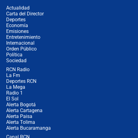
congresistas del Pacto Histórico que
Actualidad
no asistirán?
Carta del Director
Álvaro Uribe asistirá a la posesión y
Deportes
crece el pulso por la elección del
Economía
contralor
Emisiones
Entretenimiento
Internacional
🔴 EN VIVO | Noticiero La FM con
Orden Público
Juan Lozano - 6 de agosto de 2026
Política
Sociedad
RCN Radio
¿Por qué De la Espriella gobernará
La Fm
desde Barranquilla? Experto explica
la razón
Deportes RCN
La Mega
Radio 1
El Sol
Alerta Bogotá
Alerta Cartagena
Alerta Paisa
Alerta Tolima
Alerta Bucaramanga
Canal RCN