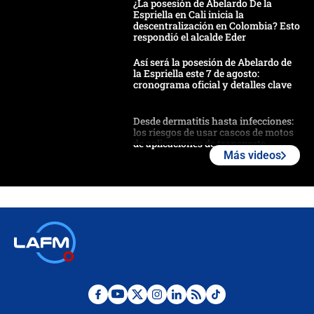
¿La posesión de Abelardo De la
Espriella en Cali inicia la
descentralización en Colombia? Esto
respondió el alcalde Eder
Así será la posesión de Abelardo de
la Espriella este 7 de agosto:
cronograma oficial y detalles clave
Desde dermatitis hasta infecciones:
los riesgos de usar cascos de motos
de aplicaciones de transporte
Más videos
¿Cómo comprar dólares desde el
celular? Requisitos, pasos y
recomendaciones
Las seis de las 6 con Juan Lozano |
jueves 6 de agosto de 2026
Posesión de Abelardo De La Espriella
en Cali: ¿qué pasará con los