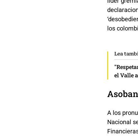
líder grem
declaracion
‘desobedien
los colomb
Lea tamb
"Respetar
el Valle 
Asobanc
A los pron
Nacional s
Financiera