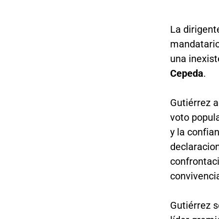
La dirigent
mandatario
una inexist
Cepeda
.
Gutiérrez a
voto popula
y la confia
declaracion
confrontac
convivenci
Gutiérrez 