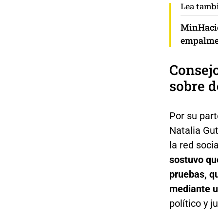
Lea tamb
MinHacie
empalme 
Consej
sobre d
Por su part
Natalia Gut
la red soci
sostuvo que
pruebas, qu
mediante u
político y 