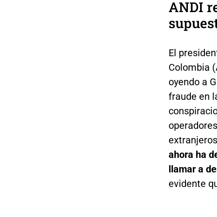
ANDI re
supuest
El preside
Colombia (
oyendo a G
fraude en l
conspiraci
operadores
extranjeros
ahora ha d
llamar a de
evidente q