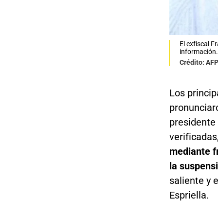
El exfiscal 
información.
Crédito: AF
Los princip
pronunciar
presidente 
verificadas
mediante f
la suspens
saliente y 
Espriella.