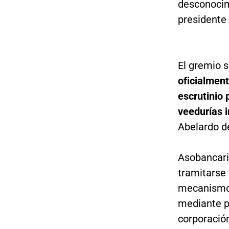
desconocimi
presidente 
El gremio s
oficialment
escrutinio 
veedurías i
Abelardo de
Asobancari
tramitarse
mecanismos 
mediante p
corporación