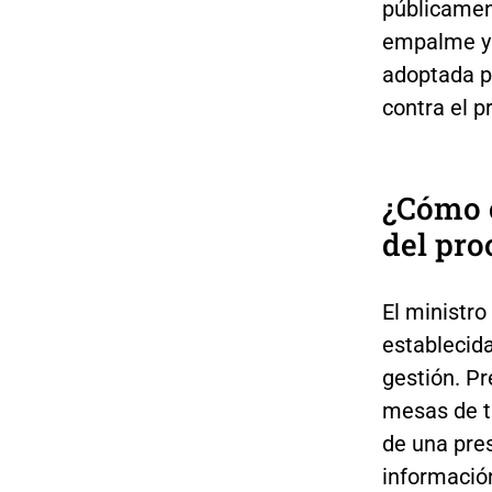
públicament
empalme y 
adoptada po
contra el p
¿Cómo e
del pr
El ministro
establecida
gestión. Pr
mesas de tr
de una pres
información