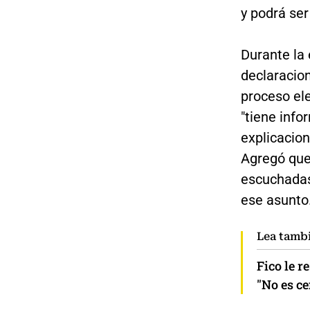
y podrá ser
Durante la 
declaracio
proceso ele
"tiene info
explicacion
Agregó que
escuchadas
ese asunto
Lea tamb
Fico le r
"No es ce