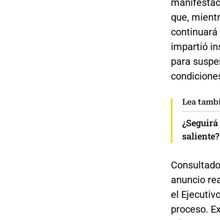
manifestaci
que, mient
continuará
impartió in
para suspe
condicione
Lea tamb
¿Seguirá 
saliente?
Consultado 
anuncio rea
el Ejecutiv
proceso. Ex