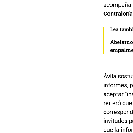
acompañam
Contraloría
Lea tamb
Abelardo
empalme 
Ávila sostu
informes, p
aceptar "in
reiteró qu
correspond
invitados p
que la info