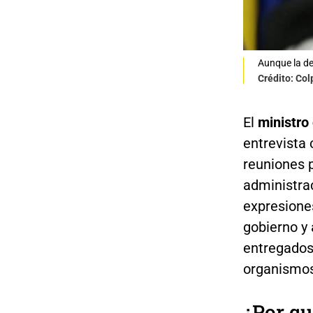
Aunque la dec
Crédito: Co
El
ministro
entrevista
reuniones 
administrac
expresione
gobierno y
entregados
organismos
¿Por qu