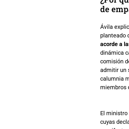
de emp
Ávila expli
planteado 
acorde a l
dinámica ca
comisión d
admitir un 
calumnia má
miembros d
El ministro
cuyas decla