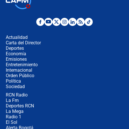
la Espriella este 7 de agosto:
cronograma oficial y detalles clave
Desde dermatitis hasta infecciones:
los riesgos de usar cascos de motos
de aplicaciones de transporte
Actualidad
Carta del Director
¿Cómo comprar dólares desde el
Deportes
celular? Requisitos, pasos y
Economía
recomendaciones
Emisiones
Entretenimiento
Internacional
Las seis de las 6 con Juan Lozano |
Orden Público
jueves 6 de agosto de 2026
Política
Sociedad
RCN Radio
Posesión de Abelardo De La Espriella
La Fm
en Cali: ¿qué pasará con los
congresistas del Pacto Histórico que
Deportes RCN
no asistirán?
La Mega
Radio 1
El Sol
Alerta Bogotá