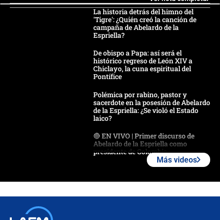
La historia detrás del himno del
'Tigre': ¿Quién creó la canción de
campaña de Abelardo de la
Espriella?
De obispo a Papa: así será el
histórico regreso de León XIV a
Chiclayo, la cuna espiritual del
Pontífice
Polémica por rabino, pastor y
sacerdote en la posesión de Abelardo
de la Espriella: ¿Se violó el Estado
laico?
🔴 EN VIVO | Primer discurso de
Abelardo de la Espriella como
presidente de Colombia
Más videos
¿La posesión de Abelardo De la
Espriella en Cali inicia la
descentralización en Colombia? Esto
respondió el alcalde Eder
Así será la posesión de Abelardo de