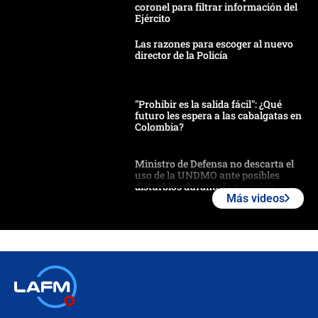
coronel para filtrar información del
Ejército
Las razones para escoger al nuevo
director de la Policía
"Prohibir es la salida fácil": ¿Qué
futuro les espera a las cabalgatas en
Colombia?
Ministro de Defensa no descarta el
uso de la UNDMO ante posibles
disturbios durante la posesión
Más videos
"No hubo fraude ni posibilidad de
fraude": Auditoría respondió a
señalamientos de Petro sobre
elección de Abelardo de La Espriella
Tras su posesión, presidente De la
Espriella empieza gira por regiones
donde perdió