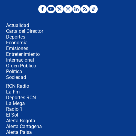
Las seis de las 6 con Juan Lozano |
miércoles 5 de agosto de 2026
Actualidad
Carta del Director
🔴 EN VIVO | Noticiero La FM con
Deportes
Juan Lozano - 5 de agosto de 2026
Economía
Emisiones
Entretenimiento
Internacional
La petición de los empresarios al
Orden Público
gobierno de De la Espriella antes del
Política
Congreso de la ANDI
Sociedad
RCN Radio
María Fernanda Cabal asegura que
La Fm
Uribe tiene "aversión" a la palabra
derecha: "Es como si le hablaran del
Deportes RCN
demonio"
La Mega
Radio 1
El Sol
Alerta Bogotá
Alerta Cartagena
Alerta Paisa