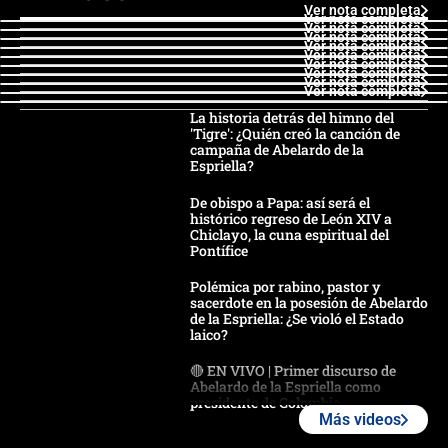
Ver nota completa
Ver nota completa
Ver nota completa
Ver nota completa
Ver nota completa
Ver nota completa
Ver nota completa
Ver nota completa
Ver nota completa
Ver nota completa
La historia detrás del himno del
'Tigre': ¿Quién creó la canción de
campaña de Abelardo de la
Espriella?
De obispo a Papa: así será el
histórico regreso de León XIV a
Chiclayo, la cuna espiritual del
Pontífice
Polémica por rabino, pastor y
sacerdote en la posesión de Abelardo
de la Espriella: ¿Se violó el Estado
laico?
🔴 EN VIVO | Primer discurso de
Abelardo de la Espriella como
presidente de Colombia
Más videos