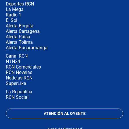
congresistas del Pacto Histórico que
Deportes RCN
no asistirán?
La Mega
Radio 1
El Sol
Alerta Bogotá
Alerta Cartagena
Alerta Paisa
Alerta Tolima
Alerta Bucaramanga
Canal RCN
NTN24
RCN Comerciales
RCN Novelas
Noticias RCN
SuperLike
La República
RCN Social
ATENCIÓN AL OYENTE