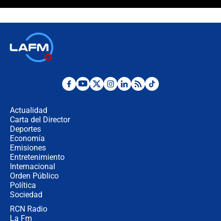
¿La posesión de Abelardo De la
Espriella en Cali inicia la
descentralización en Colombia? Esto
respondió el alcalde Eder
Así será la posesión de Abelardo de
la Espriella este 7 de agosto:
cronograma oficial y detalles clave
Desde dermatitis hasta infecciones:
los riesgos de usar cascos de motos
de aplicaciones de transporte
Actualidad
Carta del Director
¿Cómo comprar dólares desde el
Deportes
celular? Requisitos, pasos y
Economía
recomendaciones
Emisiones
Entretenimiento
Internacional
Las seis de las 6 con Juan Lozano |
Orden Público
jueves 6 de agosto de 2026
Política
Sociedad
RCN Radio
Posesión de Abelardo De La Espriella
La Fm
en Cali: ¿qué pasará con los