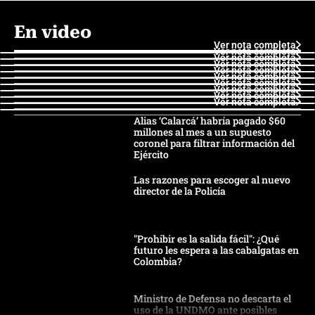
En video
Ver nota completa
Ver nota completa
Ver nota completa
Ver nota completa
Ver nota completa
Ver nota completa
Ver nota completa
Ver nota completa
Ver nota completa
Ver nota completa
Alias ‘Calarcá’ habría pagado $60
millones al mes a un supuesto
coronel para filtrar información del
Ejército
Las razones para escoger al nuevo
director de la Policía
"Prohibir es la salida fácil": ¿Qué
futuro les espera a las cabalgatas en
Colombia?
Ministro de Defensa no descarta el
uso de la UNDMO ante posibles