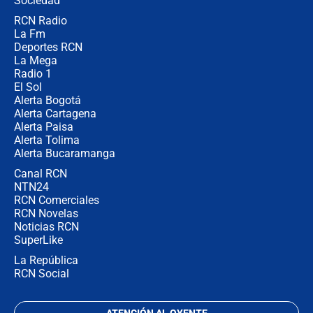
Sociedad
RCN Radio
María Fernanda Cabal asegura que
La Fm
Uribe tiene "aversión" a la palabra
derecha: "Es como si le hablaran del
Deportes RCN
demonio"
La Mega
Radio 1
El Sol
Alerta Bogotá
Alerta Cartagena
Alerta Paisa
Alerta Tolima
Alerta Bucaramanga
Canal RCN
NTN24
RCN Comerciales
RCN Novelas
Noticias RCN
SuperLike
La República
RCN Social
ATENCIÓN AL OYENTE