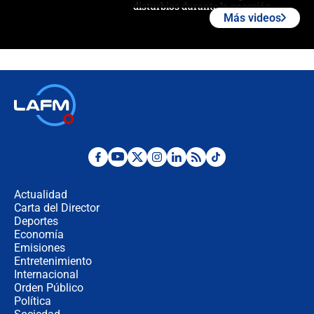
disturbios durante la posesión
Más videos
"No hubo fraude ni posibilidad de
fraude": Auditoría respondió a
señalamientos de Petro sobre
elección de Abelardo de La Espriella
Tras su posesión, presidente De la
Espriella empieza gira por regiones
donde perdió
Las seis de las 6 con Juan Lozano |
miércoles 5 de agosto de 2026
Actualidad
Carta del Director
🔴 EN VIVO | Noticiero La FM con
Deportes
Juan Lozano - 5 de agosto de 2026
Economía
Emisiones
Entretenimiento
Internacional
La petición de los empresarios al
Orden Público
gobierno de De la Espriella antes del
Política
Congreso de la ANDI