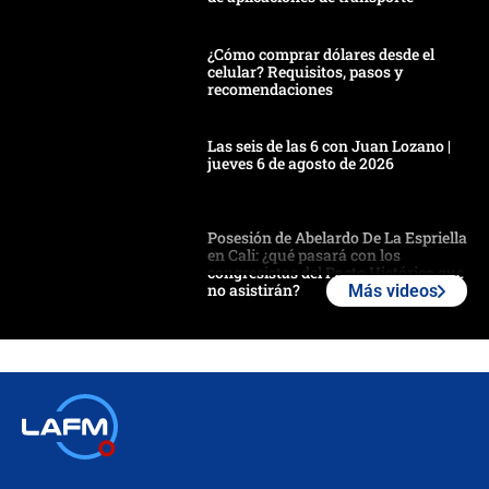
¿Cómo comprar dólares desde el
celular? Requisitos, pasos y
recomendaciones
Las seis de las 6 con Juan Lozano |
jueves 6 de agosto de 2026
Posesión de Abelardo De La Espriella
en Cali: ¿qué pasará con los
congresistas del Pacto Histórico que
no asistirán?
Más videos
Álvaro Uribe asistirá a la posesión y
crece el pulso por la elección del
contralor
🔴 EN VIVO | Noticiero La FM con
Juan Lozano - 6 de agosto de 2026