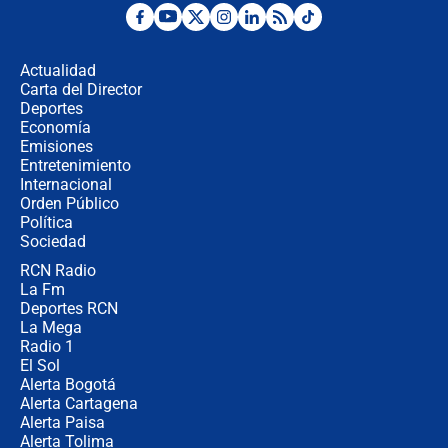
¿Por qué De la Espriella gobernará
desde Barranquilla? Experto explica
la razón
Actualidad
Carta del Director
Estratega de Abelardo de la Espriella
Deportes
revela cómo venció a la “casta
Economía
política” en campaña: “Estaba
Emisiones
completamente seguro”
Entretenimiento
Internacional
Alias ‘Calarcá’ habría pagado $60
Orden Público
millones al mes a un supuesto
Política
coronel para filtrar información del
Ejército
Sociedad
RCN Radio
Las razones para escoger al nuevo
La Fm
director de la Policía
Deportes RCN
La Mega
Radio 1
El Sol
Alerta Bogotá
Alerta Cartagena
Alerta Paisa
Alerta Tolima