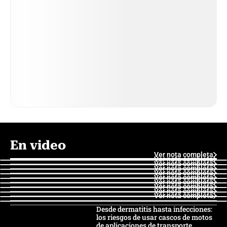
En video
Ver nota completa
Ver nota completa
Ver nota completa
Ver nota completa
Ver nota completa
Ver nota completa
Ver nota completa
Ver nota completa
Ver nota completa
Ver nota completa
Desde dermatitis hasta infecciones:
los riesgos de usar cascos de motos
de aplicaciones de transporte