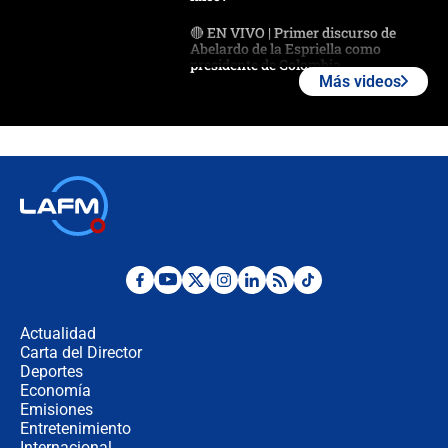
🔴 EN VIVO | Primer discurso de
Abelardo de la Espriella como
presidente de Colombia
Más videos
¿La posesión de Abelardo De la
Espriella en Cali inicia la
descentralización en Colombia? Esto
respondió el alcalde Eder
Así será la posesión de Abelardo de
la Espriella este 7 de agosto:
cronograma oficial y detalles clave
Desde dermatitis hasta infecciones:
los riesgos de usar cascos de motos
de aplicaciones de transporte
Actualidad
Carta del Director
¿Cómo comprar dólares desde el
Deportes
celular? Requisitos, pasos y
Economía
recomendaciones
Emisiones
Entretenimiento
Internacional