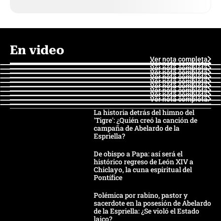
En video
Ver nota completa
Ver nota completa
Ver nota completa
Ver nota completa
Ver nota completa
Ver nota completa
Ver nota completa
Ver nota completa
Ver nota completa
Ver nota completa
La historia detrás del himno del
'Tigre': ¿Quién creó la canción de
campaña de Abelardo de la
Espriella?
De obispo a Papa: así será el
histórico regreso de León XIV a
Chiclayo, la cuna espiritual del
Pontífice
Polémica por rabino, pastor y
sacerdote en la posesión de Abelardo
de la Espriella: ¿Se violó el Estado
laico?