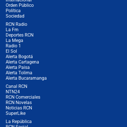
Las seis de las 6 con Juan Lozano |
Orden Público
jueves 6 de agosto de 2026
Política
Sociedad
RCN Radio
Posesión de Abelardo De La Espriella
La Fm
en Cali: ¿qué pasará con los
congresistas del Pacto Histórico que
Deportes RCN
no asistirán?
La Mega
Radio 1
El Sol
Alerta Bogotá
Alerta Cartagena
Alerta Paisa
Alerta Tolima
Alerta Bucaramanga
Canal RCN
NTN24
RCN Comerciales
RCN Novelas
Noticias RCN
SuperLike
La República
RCN Social