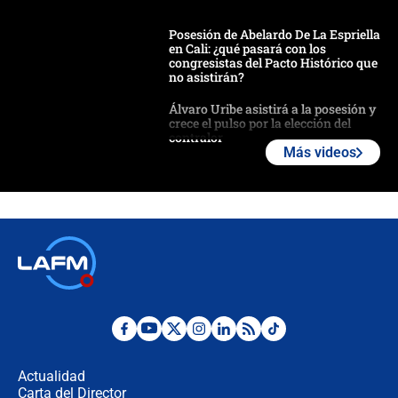
Posesión de Abelardo De La Espriella
en Cali: ¿qué pasará con los
congresistas del Pacto Histórico que
no asistirán?
Álvaro Uribe asistirá a la posesión y
crece el pulso por la elección del
contralor
Más videos
🔴 EN VIVO | Noticiero La FM con
Juan Lozano - 6 de agosto de 2026
¿Por qué De la Espriella gobernará
desde Barranquilla? Experto explica
la razón
Estratega de Abelardo de la Espriella
revela cómo venció a la “casta
política” en campaña: “Estaba
Actualidad
completamente seguro”
Carta del Director