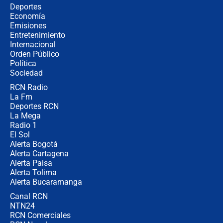
Alias ‘Calarcá’ habría pagado $60
Deportes
millones al mes a un supuesto
Economía
coronel para filtrar información del
Emisiones
Ejército
Entretenimiento
Internacional
Las razones para escoger al nuevo
Orden Público
director de la Policía
Política
Sociedad
RCN Radio
"Prohibir es la salida fácil": ¿Qué
La Fm
futuro les espera a las cabalgatas en
Colombia?
Deportes RCN
La Mega
Radio 1
El Sol
Alerta Bogotá
Alerta Cartagena
Alerta Paisa
Alerta Tolima
Alerta Bucaramanga
Canal RCN
NTN24
RCN Comerciales