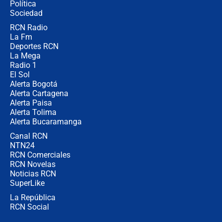
Política
disturbios durante la posesión
Sociedad
RCN Radio
"No hubo fraude ni posibilidad de
La Fm
fraude": Auditoría respondió a
señalamientos de Petro sobre
Deportes RCN
elección de Abelardo de La Espriella
La Mega
Radio 1
El Sol
Alerta Bogotá
Alerta Cartagena
Alerta Paisa
Alerta Tolima
Alerta Bucaramanga
Canal RCN
NTN24
RCN Comerciales
RCN Novelas
Noticias RCN
SuperLike
La República
RCN Social