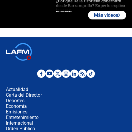
¿Por qué De la Espriella gobernará
desde Barranquilla? Experto explica
la razón
Más videos
Estratega de Abelardo de la Espriella
revela cómo venció a la “casta
política” en campaña: “Estaba
completamente seguro”
Alias ‘Calarcá’ habría pagado $60
millones al mes a un supuesto
coronel para filtrar información del
Ejército
Las razones para escoger al nuevo
director de la Policía
Actualidad
Carta del Director
"Prohibir es la salida fácil": ¿Qué
Deportes
futuro les espera a las cabalgatas en
Economía
Colombia?
Emisiones
Entretenimiento
Internacional
Ministro de Defensa no descarta el
Orden Público
uso de la UNDMO ante posibles