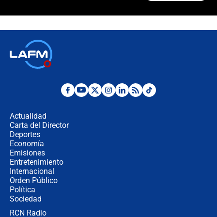
¿Cómo comprar dólares desde el
celular? Requisitos, pasos y
recomendaciones
Las seis de las 6 con Juan Lozano |
jueves 6 de agosto de 2026
Posesión de Abelardo De La Espriella
en Cali: ¿qué pasará con los
congresistas del Pacto Histórico que
Actualidad
no asistirán?
Carta del Director
Álvaro Uribe asistirá a la posesión y
Deportes
crece el pulso por la elección del
Economía
contralor
Emisiones
Entretenimiento
Internacional
🔴 EN VIVO | Noticiero La FM con
Orden Público
Juan Lozano - 6 de agosto de 2026
Política
Sociedad
RCN Radio
¿Por qué De la Espriella gobernará