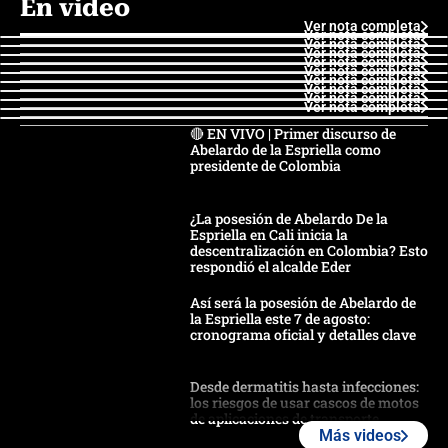
En video
Ver nota completa
Ver nota completa
Ver nota completa
Ver nota completa
Ver nota completa
Ver nota completa
Ver nota completa
Ver nota completa
Ver nota completa
Ver nota completa
🔴 EN VIVO | Primer discurso de
Abelardo de la Espriella como
presidente de Colombia
¿La posesión de Abelardo De la
Espriella en Cali inicia la
descentralización en Colombia? Esto
respondió el alcalde Eder
Así será la posesión de Abelardo de
la Espriella este 7 de agosto:
cronograma oficial y detalles clave
Desde dermatitis hasta infecciones:
los riesgos de usar cascos de motos
de aplicaciones de transporte
Más videos