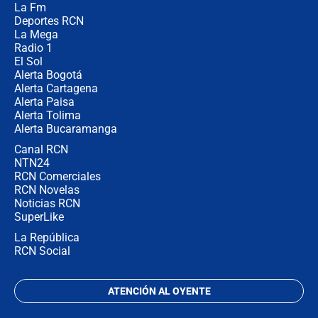
La Fm
desde Barranquilla? Experto explica
la razón
Deportes RCN
La Mega
Radio 1
El Sol
Alerta Bogotá
Alerta Cartagena
Alerta Paisa
Alerta Tolima
Alerta Bucaramanga
Canal RCN
NTN24
RCN Comerciales
RCN Novelas
Noticias RCN
SuperLike
La República
RCN Social
ATENCIÓN AL OYENTE