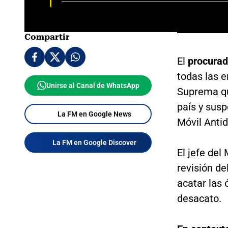
Compartir
El
procurad
todas las e
Unirse al Canal de WhatsApp
Suprema que
país y susp
La FM en Google News
Móvil Antid
La FM en Google Discover
El jefe del
revisión de
acatar las 
desacato.