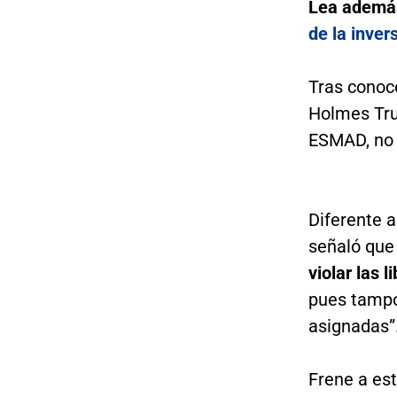
Lea ademá
de la inver
Tras conoce
Holmes Truj
ESMAD, no 
Diferente a
señaló que
violar las l
pues tampo
asignadas”
Frene a est