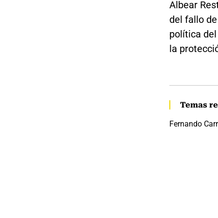
Albear Rest
del fallo d
política de
la protecc
Temas re
Fernando Carri