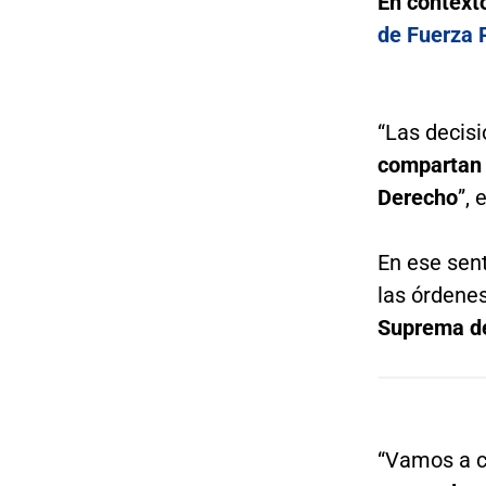
En context
de Fuerza P
“Las decisi
compartan 
Derecho
”, 
En ese sen
las órdene
Suprema de
“Vamos a c