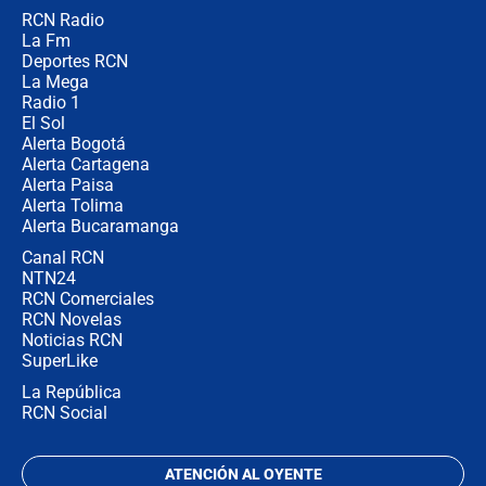
RCN Radio
Las razones para escoger al nuevo
La Fm
director de la Policía
Deportes RCN
La Mega
Radio 1
El Sol
Alerta Bogotá
Alerta Cartagena
Alerta Paisa
Alerta Tolima
Alerta Bucaramanga
Canal RCN
NTN24
RCN Comerciales
RCN Novelas
Noticias RCN
SuperLike
La República
RCN Social
ATENCIÓN AL OYENTE