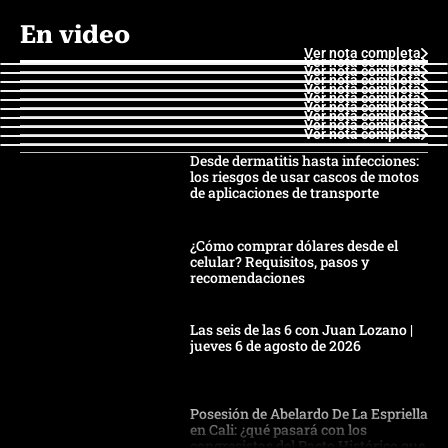
En video
Ver nota completa
Ver nota completa
Ver nota completa
Ver nota completa
Ver nota completa
Ver nota completa
Ver nota completa
Ver nota completa
Ver nota completa
Ver nota completa
Desde dermatitis hasta infecciones:
los riesgos de usar cascos de motos
de aplicaciones de transporte
¿Cómo comprar dólares desde el
celular? Requisitos, pasos y
recomendaciones
Las seis de las 6 con Juan Lozano |
jueves 6 de agosto de 2026
Posesión de Abelardo De La Espriella
en Cali: ¿qué pasará con los
congresistas del Pacto Histórico que