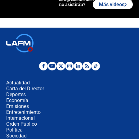
no asistirán?
Más videos
Álvaro Uribe asistirá a la posesión y
crece el pulso por la elección del
contralor
🔴 EN VIVO | Noticiero La FM con
Juan Lozano - 6 de agosto de 2026
¿Por qué De la Espriella gobernará
desde Barranquilla? Experto explica
la razón
Actualidad
Carta del Director
Estratega de Abelardo de la Espriella
Deportes
revela cómo venció a la “casta
Economía
política” en campaña: “Estaba
Emisiones
completamente seguro”
Entretenimiento
Internacional
Alias ‘Calarcá’ habría pagado $60
Orden Público
millones al mes a un supuesto
Política
coronel para filtrar información del
Ejército
Sociedad