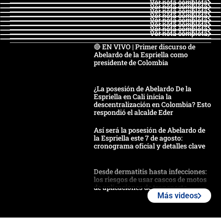
Ver nota completa
Ver nota completa
Ver nota completa
Ver nota completa
Ver nota completa
Ver nota completa
Ver nota completa
Ver nota completa
🔴 EN VIVO | Primer discurso de
Abelardo de la Espriella como
presidente de Colombia
¿La posesión de Abelardo De la
Espriella en Cali inicia la
descentralización en Colombia? Esto
respondió el alcalde Eder
Así será la posesión de Abelardo de
la Espriella este 7 de agosto:
cronograma oficial y detalles clave
Desde dermatitis hasta infecciones:
los riesgos de usar cascos de motos
de aplicaciones de transporte
Más videos
¿Cómo comprar dólares desde el