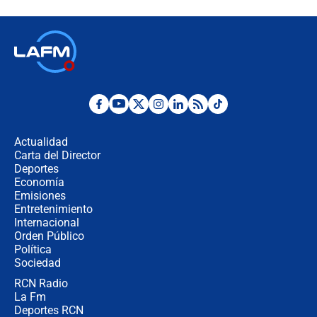
celular? Requisitos, pasos y
recomendaciones
Las seis de las 6 con Juan Lozano |
jueves 6 de agosto de 2026
Posesión de Abelardo De La Espriella
en Cali: ¿qué pasará con los
congresistas del Pacto Histórico que
Actualidad
no asistirán?
Carta del Director
Álvaro Uribe asistirá a la posesión y
Deportes
crece el pulso por la elección del
Economía
contralor
Emisiones
Entretenimiento
Internacional
🔴 EN VIVO | Noticiero La FM con
Orden Público
Juan Lozano - 6 de agosto de 2026
Política
Sociedad
RCN Radio
¿Por qué De la Espriella gobernará
La Fm
desde Barranquilla? Experto explica
la razón
Deportes RCN