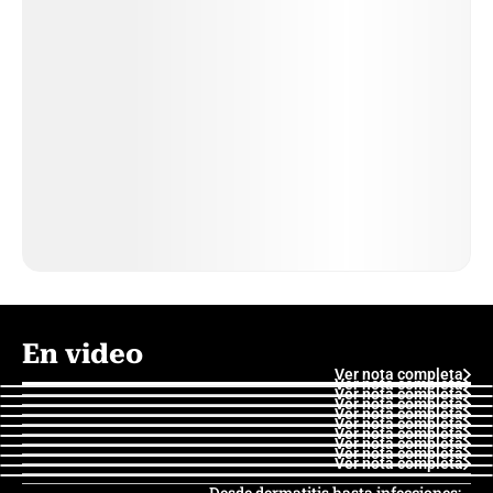
En video
Ver nota completa
Ver nota completa
Ver nota completa
Ver nota completa
Ver nota completa
Ver nota completa
Ver nota completa
Ver nota completa
Ver nota completa
Ver nota completa
Desde dermatitis hasta infecciones: