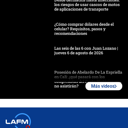
los riesgos de usar cascos de motos
de aplicaciones de transporte
¿Cómo comprar dólares desde el
celular? Requisitos, pasos y
recomendaciones
Las seis de las 6 con Juan Lozano |
jueves 6 de agosto de 2026
Posesión de Abelardo De La Espriella
en Cali: ¿qué pasará con los
congresistas del Pacto Histórico que
no asistirán?
Más videos
Álvaro Uribe asistirá a la posesión y
crece el pulso por la elección del
contralor
🔴 EN VIVO | Noticiero La FM con
Juan Lozano - 6 de agosto de 2026