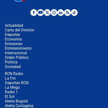
¿Por qué De la Espriella gobernará
desde Barranquilla? Experto explica
la razón
Actualidad
Carta del Director
Estratega de Abelardo de la Espriella
Deportes
revela cómo venció a la “casta
Economía
política” en campaña: “Estaba
Emisiones
completamente seguro”
Entretenimiento
Internacional
Alias ‘Calarcá’ habría pagado $60
Orden Público
millones al mes a un supuesto
Política
coronel para filtrar información del
Ejército
Sociedad
RCN Radio
Las razones para escoger al nuevo
La Fm
director de la Policía
Deportes RCN
La Mega
Radio 1
El Sol
Alerta Bogotá
Alerta Cartagena