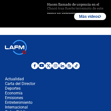
Hacen llamado de urgencia en el
Chocó tras fuerte terremoto de este
lunes en Colombia
Más videos
Estas fueron las medidas que activó
la UNGRD tras el fuerte terremoto de
7,4 hoy en Colombia
Terremoto en Cali: colapsó edificio
de tres pisos y rescataron a una
niña entre los escombros
Fuerte temblor en Colombia hoy:
evacúan edificios y reportan daños
en Pereira, Armenia y Medellín
Actualidad
Carta del Director
Fuerte terremoto en Colombia se
Deportes
registró hoy 10 de agosto; sacudida
Economía
se sintió en varias ciudades
Emisiones
Entretenimiento
Internacional
🔴 EN VIVO | Noticiero La FM con