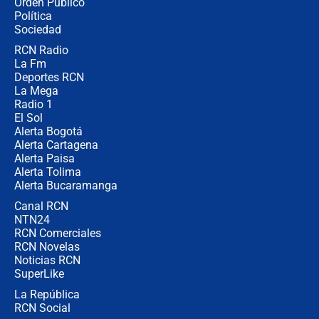
Orden Público
Juan Lozano - 10 de agosto de 2026
Política
Sociedad
RCN Radio
¿Por qué trasladaron desde Itagüí a
La Fm
jefes criminales ligados a la Paz
Total de Petro?: Las razones que
Deportes RCN
motivaron la decisión
La Mega
Radio 1
El Sol
Alerta Bogotá
Alerta Cartagena
Alerta Paisa
Alerta Tolima
Alerta Bucaramanga
Canal RCN
NTN24
RCN Comerciales
RCN Novelas
Noticias RCN
SuperLike
La República
RCN Social