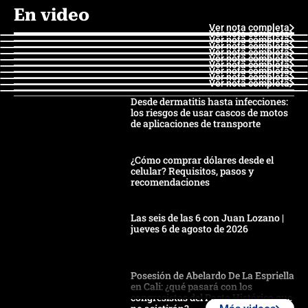
En video
Ver nota completa
Ver nota completa
Ver nota completa
Ver nota completa
Ver nota completa
Ver nota completa
Ver nota completa
Ver nota completa
Ver nota completa
Ver nota completa
Desde dermatitis hasta infecciones:
los riesgos de usar cascos de motos
de aplicaciones de transporte
¿Cómo comprar dólares desde el
celular? Requisitos, pasos y
recomendaciones
Las seis de las 6 con Juan Lozano |
jueves 6 de agosto de 2026
Posesión de Abelardo De La Espriella
en Cali: ¿qué pasará con los
congresistas del Pacto Histórico que