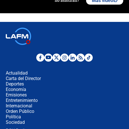
no asistirán?
Más videos
Álvaro Uribe asistirá a la posesión y
crece el pulso por la elección del
contralor
🔴 EN VIVO | Noticiero La FM con
Juan Lozano - 6 de agosto de 2026
¿Por qué De la Espriella gobernará
desde Barranquilla? Experto explica
la razón
Actualidad
Carta del Director
Estratega de Abelardo de la Espriella
Deportes
revela cómo venció a la “casta
Economía
política” en campaña: “Estaba
Emisiones
completamente seguro”
Entretenimiento
Internacional
Alias ‘Calarcá’ habría pagado $60
Orden Público
millones al mes a un supuesto
Política
coronel para filtrar información del
Ejército
Sociedad