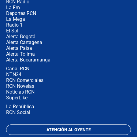
RCN Radio
Las razones para escoger al nuevo
La Fm
director de la Policía
Deportes RCN
La Mega
Radio 1
El Sol
Alerta Bogotá
Alerta Cartagena
Alerta Paisa
Alerta Tolima
Alerta Bucaramanga
Canal RCN
NTN24
RCN Comerciales
RCN Novelas
Noticias RCN
SuperLike
La República
RCN Social
ATENCIÓN AL OYENTE