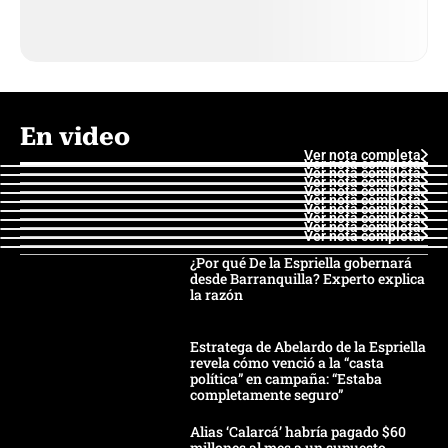
En video
Ver nota completa
Ver nota completa
Ver nota completa
Ver nota completa
Ver nota completa
Ver nota completa
Ver nota completa
Ver nota completa
Ver nota completa
Ver nota completa
¿Por qué De la Espriella gobernará
desde Barranquilla? Experto explica
la razón
Estratega de Abelardo de la Espriella
revela cómo venció a la “casta
política” en campaña: “Estaba
completamente seguro”
Alias ‘Calarcá’ habría pagado $60
millones al mes a un supuesto