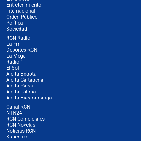
Entretenimiento
Internacional
Las seis de las 6 con Juan Lozano |
Orden Público
miércoles 5 de agosto de 2026
Política
Sociedad
RCN Radio
🔴 EN VIVO | Noticiero La FM con
La Fm
Juan Lozano - 5 de agosto de 2026
Deportes RCN
La Mega
Radio 1
El Sol
Alerta Bogotá
Alerta Cartagena
Alerta Paisa
Alerta Tolima
Alerta Bucaramanga
Canal RCN
NTN24
RCN Comerciales
RCN Novelas
Noticias RCN
SuperLike