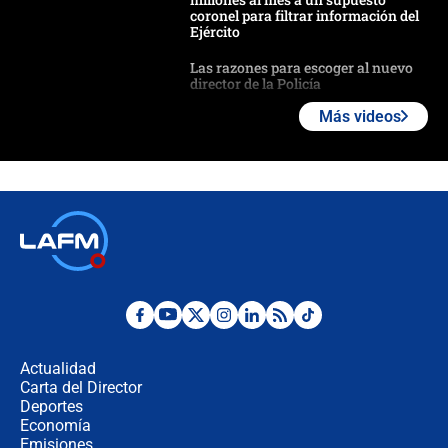
coronel para filtrar información del
Ejército
Las razones para escoger al nuevo
director de la Policía
Más videos
"Prohibir es la salida fácil": ¿Qué
futuro les espera a las cabalgatas en
Colombia?
Ministro de Defensa no descarta el
uso de la UNDMO ante posibles
disturbios durante la posesión
"No hubo fraude ni posibilidad de
fraude": Auditoría respondió a
señalamientos de Petro sobre
Actualidad
elección de Abelardo de La Espriella
Carta del Director
Tras su posesión, presidente De la
Deportes
Espriella empieza gira por regiones
Economía
donde perdió
Emisiones