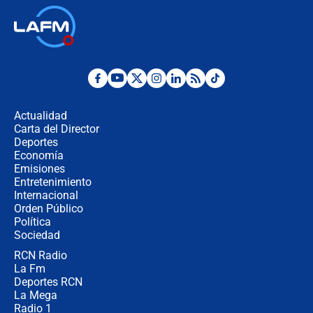
Las seis de las 6 con Juan Lozano |
jueves 6 de agosto de 2026
Posesión de Abelardo De La Espriella
en Cali: ¿qué pasará con los
congresistas del Pacto Histórico que
Actualidad
no asistirán?
Carta del Director
Álvaro Uribe asistirá a la posesión y
Deportes
crece el pulso por la elección del
Economía
contralor
Emisiones
Entretenimiento
Internacional
🔴 EN VIVO | Noticiero La FM con
Orden Público
Juan Lozano - 6 de agosto de 2026
Política
Sociedad
RCN Radio
¿Por qué De la Espriella gobernará
La Fm
desde Barranquilla? Experto explica
la razón
Deportes RCN
La Mega
Radio 1