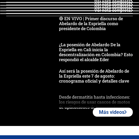
Ver nota completa
Ver nota completa
Ver nota completa
Ver nota completa
🔴 EN VIVO | Primer discurso de
Abelardo de la Espriella como
presidente de Colombia
¿La posesión de Abelardo De la
Espriella en Cali inicia la
descentralización en Colombia? Esto
respondió el alcalde Eder
Así será la posesión de Abelardo de
la Espriella este 7 de agosto:
cronograma oficial y detalles clave
Desde dermatitis hasta infecciones:
los riesgos de usar cascos de motos
de aplicaciones de transporte
Más videos
¿Cómo comprar dólares desde el
celular? Requisitos, pasos y
recomendaciones