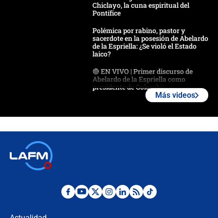
Chiclayo, la cuna espiritual del
Pontífice
Polémica por rabino, pastor y
sacerdote en la posesión de Abelardo
de la Espriella: ¿Se violó el Estado
laico?
🔴 EN VIVO | Primer discurso de
Abelardo de la Espriella como
presidente de Colombia
Más videos
¿La posesión de Abelardo De la
Espriella en Cali inicia la
descentralización en Colombia? Esto
respondió el alcalde Eder
Así será la posesión de Abelardo de
la Espriella este 7 de agosto:
cronograma oficial y detalles clave
Desde dermatitis hasta infecciones:
los riesgos de usar cascos de motos
de aplicaciones de transporte
Actualidad