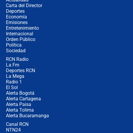
Carta del Director
¿Cómo comprar dólares desde el
Deportes
celular? Requisitos, pasos y
Economía
recomendaciones
Emisiones
Entretenimiento
Internacional
Las seis de las 6 con Juan Lozano |
Orden Público
jueves 6 de agosto de 2026
Política
Sociedad
RCN Radio
Posesión de Abelardo De La Espriella
La Fm
en Cali: ¿qué pasará con los
congresistas del Pacto Histórico que
Deportes RCN
no asistirán?
La Mega
Radio 1
El Sol
Alerta Bogotá
Alerta Cartagena
Alerta Paisa
Alerta Tolima
Alerta Bucaramanga
Canal RCN
NTN24