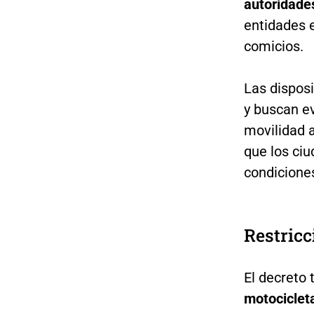
autoridades
entidades e
comicios.
Las disposi
y buscan ev
movilidad a
que los ci
condiciones
Restricc
El decreto
motocicleta