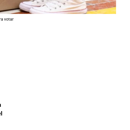
ra votar
a
l