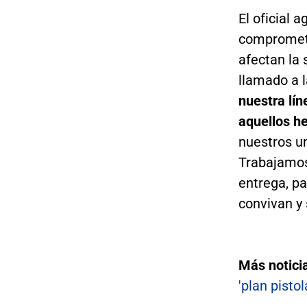
El oficial 
comprometi
afectan la
llamado a 
nuestra lín
aquellos he
nuestros u
Trabajamos 
entrega, p
convivan y
Más notici
'plan pisto