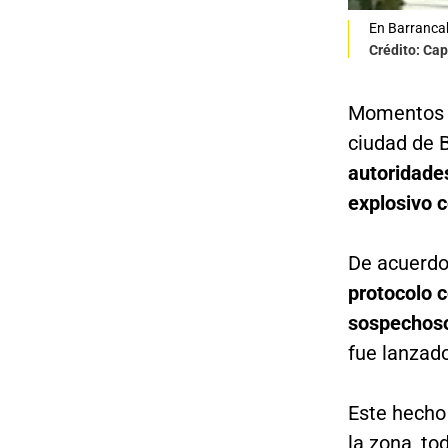
En Barrancab
Crédito: Cap
Momentos d
ciudad de 
autoridade
explosivo c
De acuerdo
protocolo c
sospechoso
fue lanzado
Este hecho
la zona, to