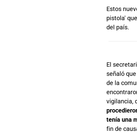
Estos nuev
pistola' qu
del país.
El secretar
señaló que
de la comu
encontraro
vigilancia,
procedieron
tenía una 
fin de cau