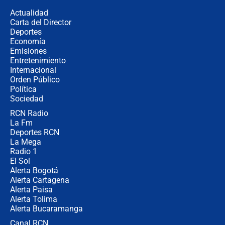
de aplicaciones de transporte
Actualidad
Carta del Director
¿Cómo comprar dólares desde el
Deportes
celular? Requisitos, pasos y
Economía
recomendaciones
Emisiones
Entretenimiento
Internacional
Las seis de las 6 con Juan Lozano |
Orden Público
jueves 6 de agosto de 2026
Política
Sociedad
RCN Radio
Posesión de Abelardo De La Espriella
La Fm
en Cali: ¿qué pasará con los
congresistas del Pacto Histórico que
Deportes RCN
no asistirán?
La Mega
Radio 1
El Sol
Alerta Bogotá
Alerta Cartagena
Alerta Paisa
Alerta Tolima
Alerta Bucaramanga
Canal RCN