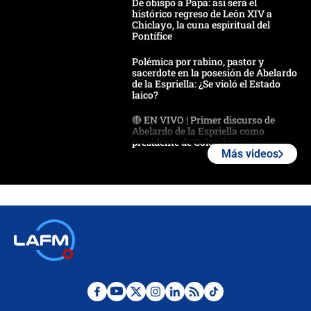
De obispo a Papa: así será el
histórico regreso de León XIV a
Chiclayo, la cuna espiritual del
Pontífice
Polémica por rabino, pastor y
sacerdote en la posesión de Abelardo
de la Espriella: ¿Se violó el Estado
laico?
🔴 EN VIVO | Primer discurso de
Abelardo de la Espriella como
presidente de Colombia
Más videos
¿La posesión de Abelardo De la
Espriella en Cali inicia la
descentralización en Colombia? Esto
respondió el alcalde Eder
Así será la posesión de Abelardo de
la Espriella este 7 de agosto:
cronograma oficial y detalles clave
Desde dermatitis hasta infecciones:
los riesgos de usar cascos de motos