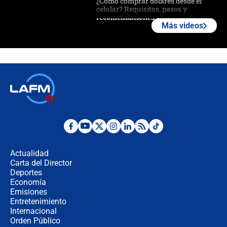
¿Cómo comprar dólares desde el
celular? Requisitos, pasos y
recomendaciones
Más videos
Las seis de las 6 con Juan Lozano |
jueves 6 de agosto de 2026
Posesión de Abelardo De La Espriella
en Cali: ¿qué pasará con los
congresistas del Pacto Histórico que
no asistirán?
Álvaro Uribe asistirá a la posesión y
crece el pulso por la elección del
contralor
Actualidad
Carta del Director
🔴 EN VIVO | Noticiero La FM con
Deportes
Juan Lozano - 6 de agosto de 2026
Economía
Emisiones
Entretenimiento
Internacional
¿Por qué De la Espriella gobernará
Orden Público
desde Barranquilla? Experto explica