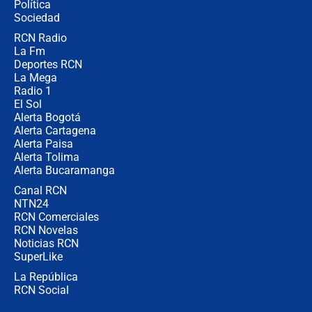
Política
la razón
Sociedad
RCN Radio
Estratega de Abelardo de la Espriella
La Fm
revela cómo venció a la “casta
política” en campaña: “Estaba
Deportes RCN
completamente seguro”
La Mega
Radio 1
El Sol
Alerta Bogotá
Alerta Cartagena
Alerta Paisa
Alerta Tolima
Alerta Bucaramanga
Canal RCN
NTN24
RCN Comerciales
RCN Novelas
Noticias RCN
SuperLike
La República
RCN Social