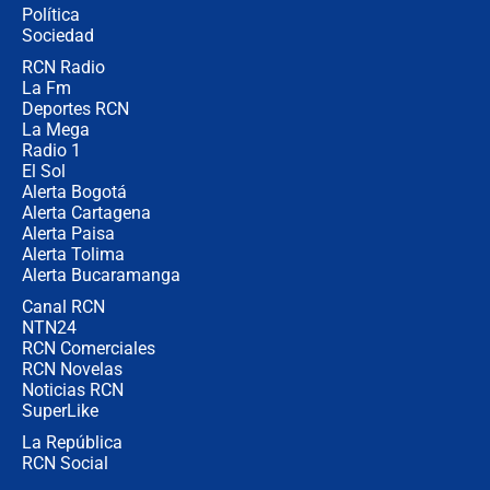
Política
Sociedad
RCN Radio
Posesión de Abelardo De La Espriella
La Fm
en Cali: ¿qué pasará con los
congresistas del Pacto Histórico que
Deportes RCN
no asistirán?
La Mega
Radio 1
El Sol
Alerta Bogotá
Alerta Cartagena
Alerta Paisa
Alerta Tolima
Alerta Bucaramanga
Canal RCN
NTN24
RCN Comerciales
RCN Novelas
Noticias RCN
SuperLike
La República
RCN Social