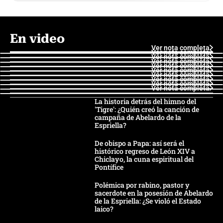
En video
Ver nota completa
Ver nota completa
Ver nota completa
Ver nota completa
Ver nota completa
Ver nota completa
Ver nota completa
Ver nota completa
Ver nota completa
Ver nota completa
La historia detrás del himno del
'Tigre': ¿Quién creó la canción de
campaña de Abelardo de la
Espriella?
De obispo a Papa: así será el
histórico regreso de León XIV a
Chiclayo, la cuna espiritual del
Pontífice
Polémica por rabino, pastor y
sacerdote en la posesión de Abelardo
de la Espriella: ¿Se violó el Estado
laico?