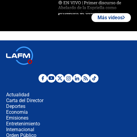
🔴 EN VIVO | Primer discurso de
Abelardo de la Espriella como
presidente de Colombia
Más videos
¿La posesión de Abelardo De la
Espriella en Cali inicia la
descentralización en Colombia? Esto
respondió el alcalde Eder
Así será la posesión de Abelardo de
la Espriella este 7 de agosto:
cronograma oficial y detalles clave
Desde dermatitis hasta infecciones:
los riesgos de usar cascos de motos
de aplicaciones de transporte
Actualidad
Carta del Director
¿Cómo comprar dólares desde el
Deportes
celular? Requisitos, pasos y
Economía
recomendaciones
Emisiones
Entretenimiento
Internacional
Las seis de las 6 con Juan Lozano |
Orden Público
jueves 6 de agosto de 2026