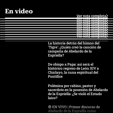
En video
Ver nota completa
Ver nota completa
Ver nota completa
Ver nota completa
Ver nota completa
Ver nota completa
Ver nota completa
Ver nota completa
Ver nota completa
Ver nota completa
La historia detrás del himno del
'Tigre': ¿Quién creó la canción de
campaña de Abelardo de la
Espriella?
De obispo a Papa: así será el
histórico regreso de León XIV a
Chiclayo, la cuna espiritual del
Pontífice
Polémica por rabino, pastor y
sacerdote en la posesión de Abelardo
de la Espriella: ¿Se violó el Estado
laico?
🔴 EN VIVO | Primer discurso de
Abelardo de la Espriella como