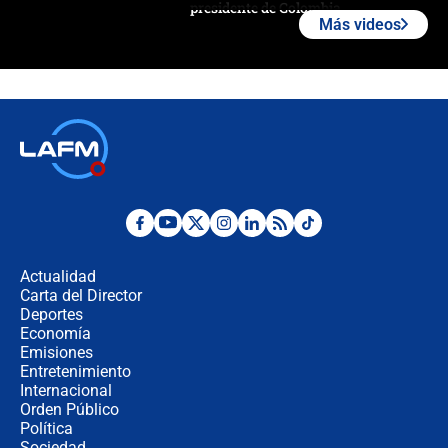
presidente de Colombia
Más videos
¿La posesión de Abelardo De la
Espriella en Cali inicia la
descentralización en Colombia? Esto
respondió el alcalde Eder
Así será la posesión de Abelardo de
la Espriella este 7 de agosto:
cronograma oficial y detalles clave
Desde dermatitis hasta infecciones:
los riesgos de usar cascos de motos
de aplicaciones de transporte
Actualidad
Carta del Director
¿Cómo comprar dólares desde el
Deportes
celular? Requisitos, pasos y
Economía
recomendaciones
Emisiones
Entretenimiento
Internacional
Las seis de las 6 con Juan Lozano |
Orden Público
jueves 6 de agosto de 2026
Política
Sociedad