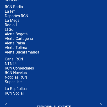
RCN Radio
Posesión de Abelardo De La Espriella
La Fm
en Cali: ¿qué pasará con los
congresistas del Pacto Histórico que
Deportes RCN
no asistirán?
La Mega
Radio 1
El Sol
Alerta Bogotá
Alerta Cartagena
Alerta Paisa
Alerta Tolima
Alerta Bucaramanga
Canal RCN
NTN24
RCN Comerciales
RCN Novelas
Noticias RCN
SuperLike
La República
RCN Social
ATENCIÓN AL OYENTE