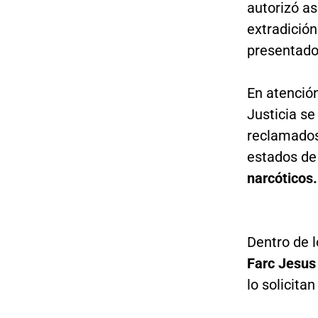
autorizó as
extradició
presentado
En atenció
Justicia se
reclamados 
estados de 
narcóticos.
Dentro de 
Farc Jesus
lo solicita