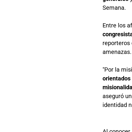
Semana.
Entre los 
congresista
reporteros
amenazas.
"Por la mis
orientados 
misionalid
aseguró un 
identidad n
Al conocer 