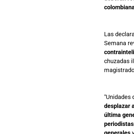
colombian
Las declara
Semana re
contraintel
chuzadas il
magistrados
"Unidades d
desplazar a
última gen
periodistas
generales