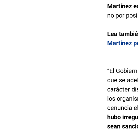
Martínez e
no por posi
Lea tambi
Martínez p
“El Gobier
que se ade
carácter di
los organi
denuncia el
hubo irregu
sean sanci