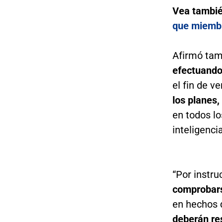
Vea tambi
que miembr
Afirmó ta
efectuando 
el fin de v
los planes,
en todos lo
inteligenci
“Por instru
comprobars
en hechos q
deberán res