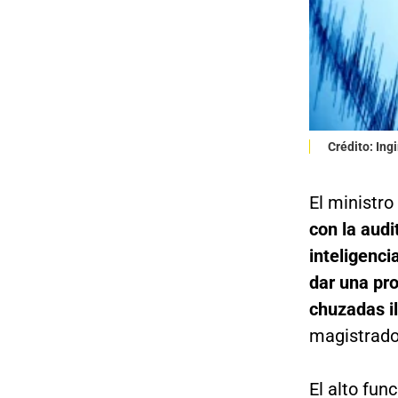
Crédito: In
El ministro
con la audi
inteligenci
dar una pro
chuzadas i
magistrado
El alto fun